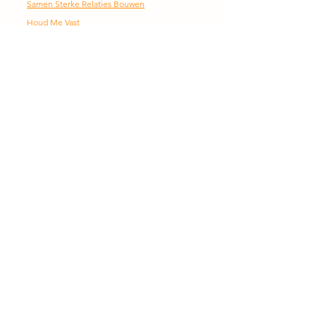
Samen Sterke Relaties Bouwen
Houd Me Vast
Coaching
Training
Podcast
CONTACTGEGEVENS
Gerjo en Linda Pasman
Burchtpromenade 44
3452 MH Leidsche Rijn
Linda:
06-27095085
||
linda@stichtinglevendeliefde.nl