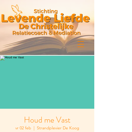
Houd me Vast
vr 02 feb
  |  
Strandplevier De Koog