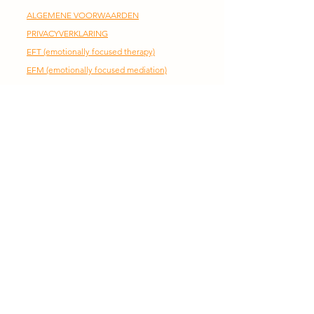
ALGEMENE VOORWAARDEN
PRIVACYVERKLARING
EFT
(emotionally focused therapy)
EFM (emotionally focused mediation)
Samen Sterke Relaties Bouwen
Houd Me Vast
Coaching
Training
Podcast
CONTACTGEGEVENS