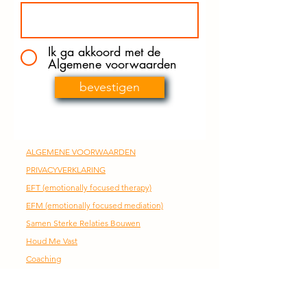
Ik ga akkoord met de
Algemene voorwaarden
bevestigen
ALGEMENE VOORWAARDEN
PRIVACYVERKLARING
EFT
(emotionally focused therapy)
EFM (emotionally focused mediation)
Samen Sterke Relaties Bouwen
Houd Me Vast
Coaching
Training
Podcast