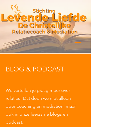
BLOG & PODCAST
We vertellen je graag meer over
relaties! Dat doen we niet alleen
door coaching en mediation, maar
ook in onze leerzame blogs en
podcast.